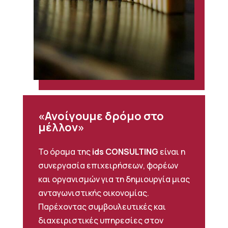
«Ανοίγουμε δρόμο στο
μέλλον»
Το όραμα της
ids CONSULTING
είναι η
συνεργασία επιχειρήσεων, φορέων
και οργανισμών για τη δημιουργία μιας
ανταγωνιστικής οικονομίας.
Παρέχοντας συμβουλευτικές και
διαχειριστικές υπηρεσίες στον